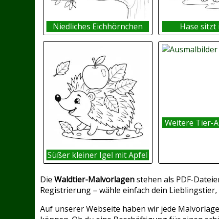
Niedliches Eichhörnchen
Hase sitzt
Weitere Tier-A
Süßer kleiner Igel mit Apfel
Die
Waldtier-Malvorlagen
stehen als PDF-Dateie
Registrierung – wähle einfach dein Lieblingstier
Auf unserer Webseite haben wir jede Malvorlage