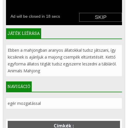
JÁTÉK LEÍRÁSA
Ebben a mahjongban aranyos állatokkal tudsz játszani, így
kicsiknek is ajánljuk a majong csempék eltüntetését. Kettő
egyforma állatos téglát tudsz egyszerre leszedni a tábláról.
Animals Mahjong
NAVIGÁCIÓ
egér mozgatással
Címkék :