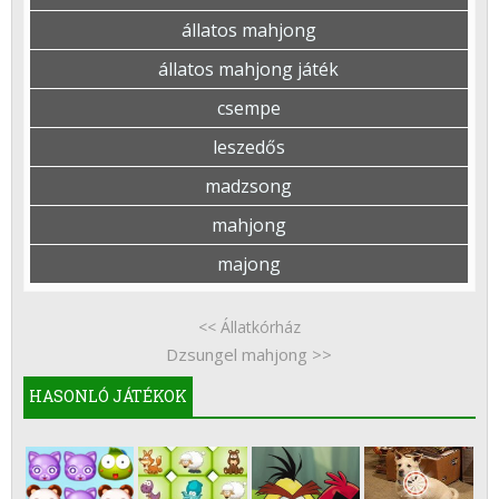
állatos mahjong
állatos mahjong játék
csempe
leszedős
madzsong
mahjong
majong
<< Állatkórház
Dzsungel mahjong >>
HASONLÓ JÁTÉKOK