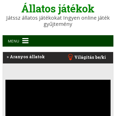
Állatos játékok
Játssz állatos játékokat Ingyen online játék
gyűjtemény
Main menu
MENU
»
Aranyos állatok
Világítás be/ki