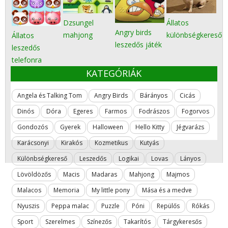
Dzsungel
Állatos
Angry birds
mahjong
különbségkereső
Állatos
leszedős játék
leszedős
telefonra
KATEGÓRIÁK
Angela és Talking Tom
Angry Birds
Bárányos
Cicás
Dinós
Dóra
Egeres
Farmos
Fodrászos
Fogorvos
Gondozós
Gyerek
Halloween
Hello Kitty
Jégvarázs
Karácsonyi
Kirakós
Kozmetikus
Kutyás
Különbségkereső
Leszedős
Logikai
Lovas
Lányos
Lövöldözős
Macis
Madaras
Mahjong
Majmos
Malacos
Memoria
My little pony
Mása és a medve
Nyuszis
Peppa malac
Puzzle
Póni
Repülős
Rókás
Sport
Szerelmes
Színezős
Takarítós
Tárgykeresős