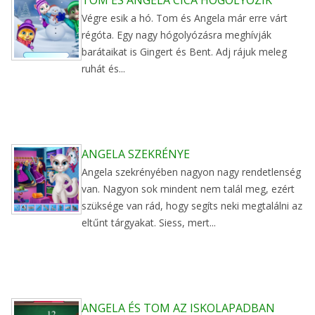
TOM ÉS ANGELA CICA HÓGOLYÓZIK
Végre esik a hó. Tom és Angela már erre várt
régóta. Egy nagy hógolyózásra meghívják
barátaikat is Gingert és Bent. Adj rájuk meleg
ruhát és...
ANGELA SZEKRÉNYE
Angela szekrényében nagyon nagy rendetlenség
van. Nagyon sok mindent nem talál meg, ezért
szüksége van rád, hogy segíts neki megtalálni az
eltűnt tárgyakat. Siess, mert...
ANGELA ÉS TOM AZ ISKOLAPADBAN