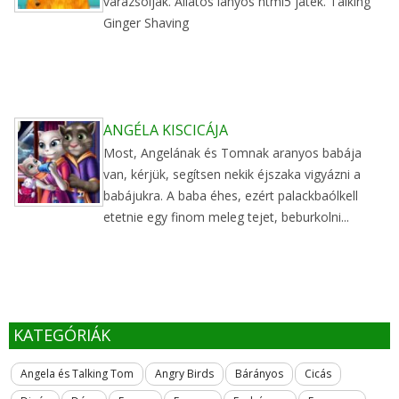
varázsolják. Állatos lányos html5 játék. Talking
Ginger Shaving
ANGÉLA KISCICÁJA
Most, Angelának és Tomnak aranyos babája
van, kérjük, segítsen nekik éjszaka vigyázni a
babájukra. A baba éhes, ezért palackbaólkell
etetnie egy finom meleg tejet, beburkolni...
KATEGÓRIÁK
Angela és Talking Tom
Angry Birds
Bárányos
Cicás