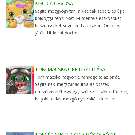
KISCICA ORVOSA
Segíts meggyógyítani a kiscicák sebeit, és újra
boldoggá tenni őket. Mindenféle eszközöket
használva kell segítened a cicákon. Orvosos
játék. Little cat doctor.
TOM MACSKA ORRTISZTÍTÁSA
Tom macska nagyon elhanyagolta az orrát.
Segíts neki megszabadulnia az összes
orrszőrzetétől. Egy-egy szőr száll, akkor tűnik el,
ha jobb oldalt mozgó nyilacskát sikerül a...