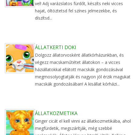
vel! Adj varázslatos fürdőt, készíts neki vicces
hajat, öltöztetsd fel színes jelmezekbe, és
díszítsd...
ÁLLATKERTI DOKI
Dolgozz állatorvosként állatkórházunkban, és
végezz macskaműtétet állatokon – a vicces
háziállatokkal ellátott macskák gondozásával
megmosolyogtatják és nagyon jól érzik magukat
macskák gondozásában! A kisállat kórházi...
ÁLLATKOZMETIKA
Ginger cicát el kell vinni az állatkozmetikába, ahol
megfürdetik, megszárítják, még szebbé