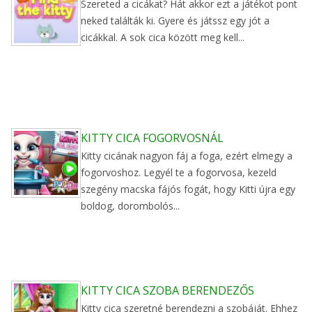
Szereted a cicákat? Hát akkor ezt a játékot pont
neked találták ki. Gyere és játssz egy jót a
cicákkal. A sok cica között meg kell...
KITTY CICA FOGORVOSNÁL
Kitty cicának nagyon fáj a foga, ezért elmegy a
fogorvoshoz. Legyél te a fogorvosa, kezeld
szegény macska fájós fogát, hogy Kitti újra egy
boldog, dorombolós...
KITTY CICA SZOBA BERENDEZŐS
Kitty cica szeretné berendezni a szobáját. Ehhez