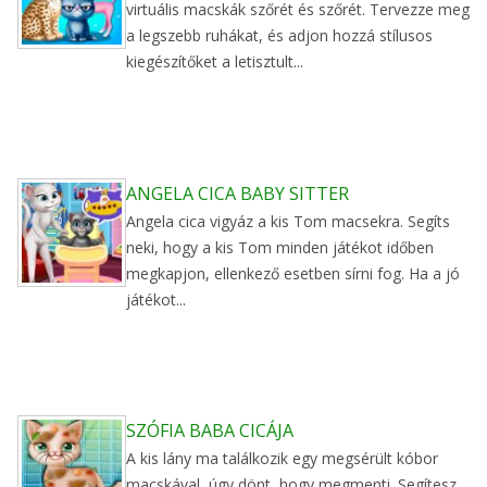
virtuális macskák szőrét és szőrét. Tervezze meg
a legszebb ruhákat, és adjon hozzá stílusos
kiegészítőket a letisztult...
ANGELA CICA BABY SITTER
Angela cica vigyáz a kis Tom macsekra. Segíts
neki, hogy a kis Tom minden játékot időben
megkapjon, ellenkező esetben sírni fog. Ha a jó
játékot...
SZÓFIA BABA CICÁJA
A kis lány ma találkozik egy megsérült kóbor
macskával, úgy dönt, hogy megmenti. Segítesz