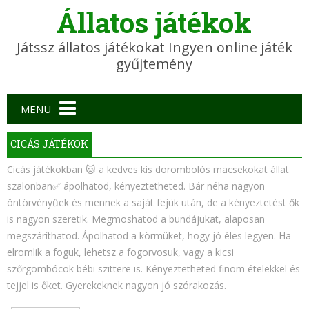
Állatos játékok
Játssz állatos játékokat Ingyen online játék
gyűjtemény
Main menu
MENU
CICÁS JÁTÉKOK
Cicás játékokban 🐱 a kedves kis dorombolós macsekokat állat
szalonban✅ ápolhatod, kényeztetheted. Bár néha nagyon
öntörvényűek és mennek a saját fejük után, de a kényeztetést ők
is nagyon szeretik. Megmoshatod a bundájukat, alaposan
megszáríthatod. Ápolhatod a körmüket, hogy jó éles legyen. Ha
elromlik a foguk, lehetsz a fogorvosuk, vagy a kicsi
szőrgombócok bébi szittere is. Kényeztetheted finom ételekkel és
tejjel is őket. Gyerekeknek nagyon jó szórakozás.