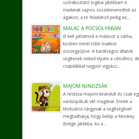
szórakoztató logikai játékban! A
madarak sajnos összekeveredtek az
ágakon, a te feladatod pedig az,...
MALAC A POCSOLYÁBAN
El kell juttatnod a malacot a sárba,
közben minél több makkot
összegyűjtve. A barátságos állatok
segítenek neked eljutni a célodhoz, d
csapdákkal nagyon vigyázz....
MAJOM NINDZSÁK
A nindzsa majom kirándult és csak eg
varázspálcát vitt magával. Ennek a
titokzatos tárgynak a segítségével
megtudhatja, hogy belép a Monkey
Bridge játékba. Az a...