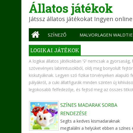
Állatos játékok
Játssz állatos játékokat Ingyen onlin
Main menu
SZÍNEZŐ
MALVORLAGEN WALDTIE
LOGIKAI JÁTÉKOK
A logikai állatos játékokban 💡 nemcsak a gyorsaság, 
szövevényes labirintusokból, oldj meg bonyolult fejtö
kiskutyáknak. Legyen szó fizikai törvényeken alapuló f
pályákról, a cuki állatfigurák minden szinten új kihíváso
legokosabb felfedezője, és fejtsd meg az összes titkot
SZÍNES MADARAK SORBA
RENDEZÉSE
Segíts a kedves kismadaraknak
megtalálni a helyüket ebben a színes 