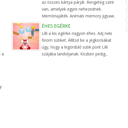
az összes kártya párját. Rengeteg szint
van, amelyek egyre nehezednek.
Memóriajáték. Animals memory jigsaw.
ÉHES EGÉRKE
Lilli a kis egérke nagyon éhes. Adj neki
finom sütiket. Állítsd be a jégkockákat
úgy, hogy a legördülő sütik pont Lilli
e a
szájába landoljanak. Közben pedig...
y