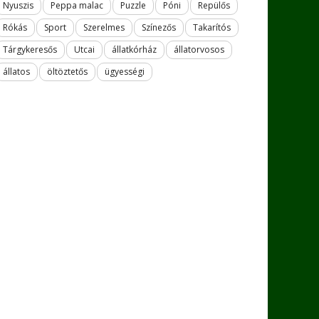
Nyuszis
Peppa malac
Puzzle
Póni
Repülős
Rókás
Sport
Szerelmes
Színezős
Takarítós
Tárgykeresős
Utcai
állatkórház
állatorvosos
állatos
öltöztetős
ügyességi