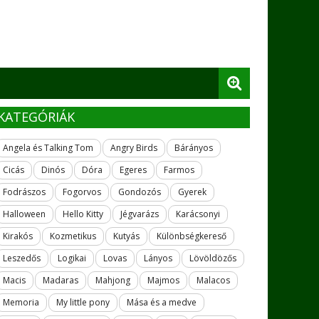
KATEGÓRIÁK
Angela és Talking Tom
Angry Birds
Bárányos
Cicás
Dinós
Dóra
Egeres
Farmos
Fodrászos
Fogorvos
Gondozós
Gyerek
Halloween
Hello Kitty
Jégvarázs
Karácsonyi
Kirakós
Kozmetikus
Kutyás
Különbségkereső
Leszedős
Logikai
Lovas
Lányos
Lövöldözős
Macis
Madaras
Mahjong
Majmos
Malacos
Memoria
My little pony
Mása és a medve