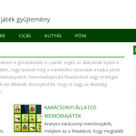
e játék gyűjtemény
RE
CICÁS
KUTYÁS
PÓNI
hanem a gondolkodás is számít: segíts az állatoknak kijutni a
rőket, vagy tervezd meg a menekülési útvonalat a bajba jutott
eladványokról, memóriafejlesztő feladatokról vagy stratégiai
k elé állítanak. Bizonyítsd be, hogy te vagy az állatvilág
!
KARÁCSONYI ÁLLATOS
MEMÓRIAJÁTÉK
Aranyos karácsonyi memóriajáték,
és
melyben az a feladatod, hogy megtaláld