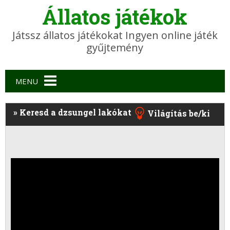
Állatos játékok
Játssz állatos játékokat Ingyen online játék
gyűjtemény
Main menu
MENU
»
Keresd a dzsungel lakókat
Világítás be/ki