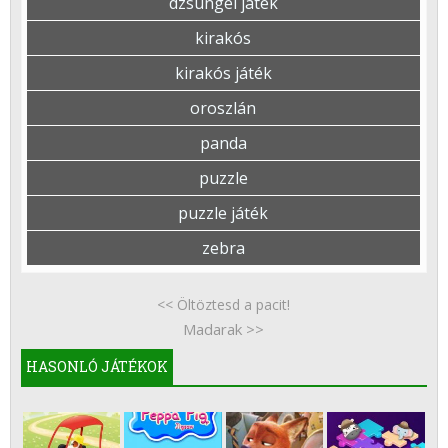
dzsungel játék
kirakós
kirakós játék
oroszlán
panda
puzzle
puzzle játék
zebra
<< Öltöztesd a pacit!
Madarak >>
HASONLÓ JÁTÉKOK