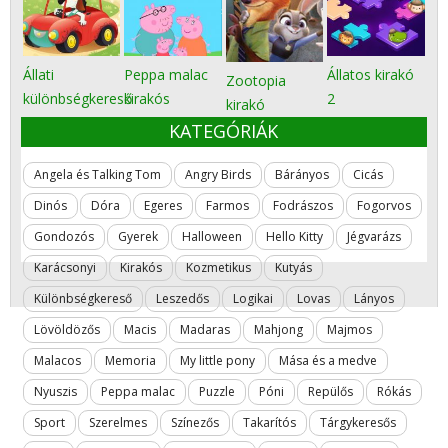
Állati
Peppa malac
Állatos kirakó
Zootopia
különbségkereső
kirakós
2
kirakó
KATEGÓRIÁK
Angela és Talking Tom
Angry Birds
Bárányos
Cicás
Dinós
Dóra
Egeres
Farmos
Fodrászos
Fogorvos
Gondozós
Gyerek
Halloween
Hello Kitty
Jégvarázs
Karácsonyi
Kirakós
Kozmetikus
Kutyás
Különbségkereső
Leszedős
Logikai
Lovas
Lányos
Lövöldözős
Macis
Madaras
Mahjong
Majmos
Malacos
Memoria
My little pony
Mása és a medve
Nyuszis
Peppa malac
Puzzle
Póni
Repülős
Rókás
Sport
Szerelmes
Színezős
Takarítós
Tárgykeresős