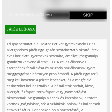
JÁTÉK LEÍRÁSA
Edujoy bemutatja a Doktor Pet Vet gyerekeknek! Ez az
állatgondozó játék egy igazán szórakoztató oktató játék 8
éves kor alatti gyermekek számára, amellyel megtanulja
gondozni kedvenc állatait. CÉL A cél az állatorvos
szerepének felvállalása és az iroda háziállatainak gyors
meggyógyítása bármilyen problémától. A játék egyszerű:
meg kell követnie a jelzett lépéseket, és a megfelelő
eszközöket kell használnia. A háziállatok náthát, lázat,
allergiát, fülfájást, torokfájást vagy gyomorfájást
okozhatnak. Megtanulja a sebek és karcolások, a törött
körmök gyógyítását, sőt a szilánkok, bolhák és kullancsok
eltávolítását is. Gondoskodjon a háztartásról, a