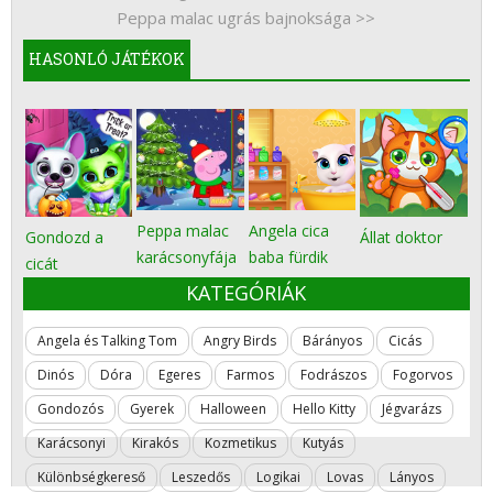
Peppa malac ugrás bajnoksága >>
HASONLÓ JÁTÉKOK
Peppa malac
Angela cica
Gondozd a
Állat doktor
karácsonyfája
baba fürdik
cicát
KATEGÓRIÁK
Angela és Talking Tom
Angry Birds
Bárányos
Cicás
Dinós
Dóra
Egeres
Farmos
Fodrászos
Fogorvos
Gondozós
Gyerek
Halloween
Hello Kitty
Jégvarázs
Karácsonyi
Kirakós
Kozmetikus
Kutyás
Különbségkereső
Leszedős
Logikai
Lovas
Lányos