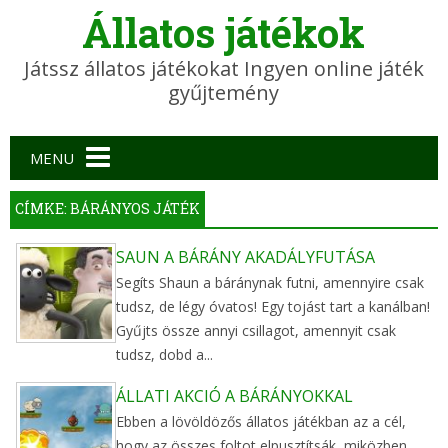
Állatos játékok
Játssz állatos játékokat Ingyen online játék
gyűjtemény
Main menu
MENU
CÍMKE: BÁRÁNYOS JÁTÉK
SAUN A BÁRÁNY AKADÁLYFUTÁSA
Segíts Shaun a báránynak futni, amennyire csak
tudsz, de légy óvatos! Egy tojást tart a kanálban!
Gyűjts össze annyi csillagot, amennyit csak
tudsz, dobd a...
ÁLLATI AKCIÓ A BÁRÁNYOKKAL
Ebben a lövöldözős állatos játékban az a cél,
hogy az összes foltot elpusztítsák, miközben