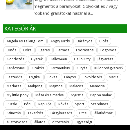
megmentik a bárányokat. Golyókat és / vagy
robbanó gránátokat használ a...
KATEGÓRIÁK
Angela és Talking Tom
Angry Birds
Bárányos
Cicás
Dinós
Dóra
Egeres
Farmos
Fodrászos
Fogorvos
Gondozós
Gyerek
Halloween
Hello Kitty
Jégvarázs
Karácsonyi
Kirakós
Kozmetikus
Kutyás
Különbségkereső
Leszedős
Logikai
Lovas
Lányos
Lövöldözős
Macis
Madaras
Mahjong
Majmos
Malacos
Memoria
My little pony
Mása és a medve
Nyuszis
Peppa malac
Puzzle
Póni
Repülős
Rókás
Sport
Szerelmes
Színezős
Takarítós
Tárgykeresős
Utcai
állatkórház
állatorvosos
állatos
öltöztetős
ügyességi