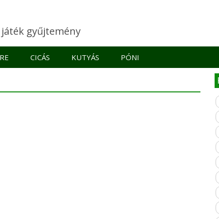
e játék gyűjtemény
RE
CICÁS
KUTYÁS
PÓNI