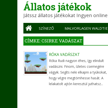
Állatos játékok
Játssz állatos játékokat Ingyen onlin
Main menu
SZÍNEZŐ
MALVORLAGEN WALDTIE
CÍMKE: CSIRKE VADÁSZAT
RÓKA VADÁSZAT
Róka Rudi nagyon éhes, így elindult
vadászni. Finom, ízletes csemegére
vágyik. Segíts neki elkapni a tyúkokat,
hogy végre megtömhesse hasát. A
lelakatolt ajtón keresztül juthatsz...