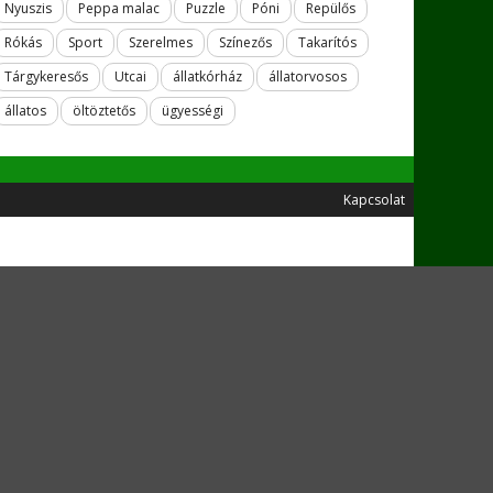
Nyuszis
Peppa malac
Puzzle
Póni
Repülős
Rókás
Sport
Szerelmes
Színezős
Takarítós
Tárgykeresős
Utcai
állatkórház
állatorvosos
állatos
öltöztetős
ügyességi
Kapcsolat