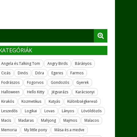
KATEGÓRIÁK
Angela és Talking Tom
Angry Birds
Bárányos
Cicás
Dinós
Dóra
Egeres
Farmos
Fodrászos
Fogorvos
Gondozós
Gyerek
Halloween
Hello Kitty
Jégvarázs
Karácsonyi
Kirakós
Kozmetikus
Kutyás
Különbségkereső
Leszedős
Logikai
Lovas
Lányos
Lövöldözős
Macis
Madaras
Mahjong
Majmos
Malacos
Memoria
My little pony
Mása és a medve