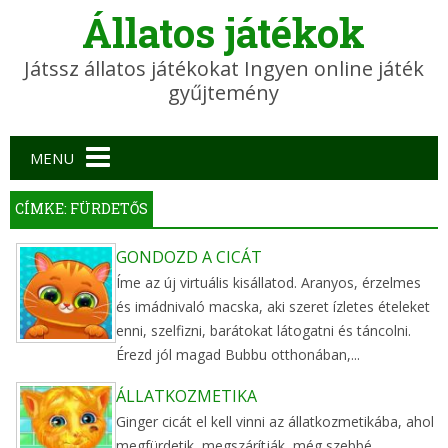
Állatos játékok
Játssz állatos játékokat Ingyen online játék
gyűjtemény
Main menu
MENU
CÍMKE: FÜRDETŐS
GONDOZD A CICÁT
Íme az új virtuális kisállatod. Aranyos, érzelmes
és imádnivaló macska, aki szeret ízletes ételeket
enni, szelfizni, barátokat látogatni és táncolni.
Érezd jól magad Bubbu otthonában,...
ÁLLATKOZMETIKA
Ginger cicát el kell vinni az állatkozmetikába, ahol
megfürdetik, megszárítják, még szebbé