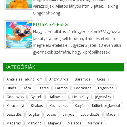
varázsolják. Állatos lányos html5 játék. Talking
Ginger Shaving
KUTYA SZÉPSÉG
Nagyszerű állatos játék gyerekeknek!! Vigyázz a
kiskutyára meg kell fürdetni, itatni és etetni a
megfelelő ételekkel. Egyszerű játék 13 éven aluli
gyermekek számára, hogy kipróbálhassák...
KATEGÓRIÁK
Angela és Talking Tom
Angry Birds
Bárányos
Cicás
Dinós
Dóra
Egeres
Farmos
Fodrászos
Fogorvos
Gondozós
Gyerek
Halloween
Hello Kitty
Jégvarázs
Karácsonyi
Kirakós
Kozmetikus
Kutyás
Különbségkereső
Leszedős
Logikai
Lovas
Lányos
Lövöldözős
Macis
Madaras
Mahjong
Majmos
Malacos
Memoria