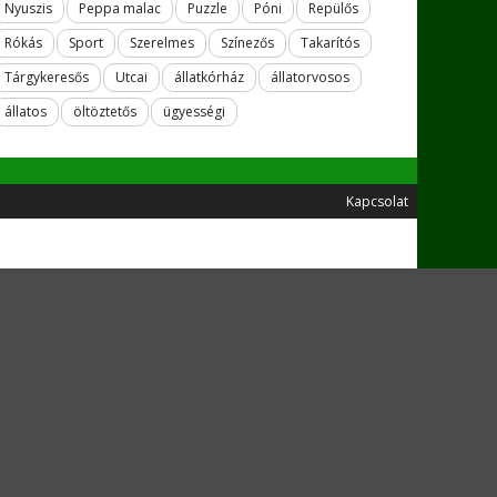
Nyuszis
Peppa malac
Puzzle
Póni
Repülős
Rókás
Sport
Szerelmes
Színezős
Takarítós
Tárgykeresős
Utcai
állatkórház
állatorvosos
állatos
öltöztetős
ügyességi
Kapcsolat