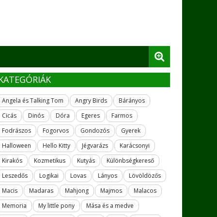
KATEGÓRIÁK
Angela és Talking Tom
Angry Birds
Bárányos
Cicás
Dinós
Dóra
Egeres
Farmos
Fodrászos
Fogorvos
Gondozós
Gyerek
Halloween
Hello Kitty
Jégvarázs
Karácsonyi
Kirakós
Kozmetikus
Kutyás
Különbségkereső
Leszedős
Logikai
Lovas
Lányos
Lövöldözős
Macis
Madaras
Mahjong
Majmos
Malacos
Memoria
My little pony
Mása és a medve