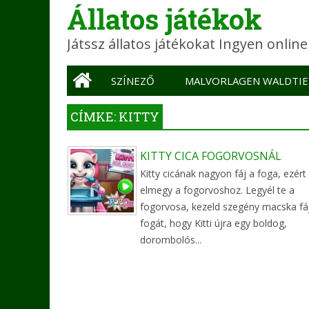
Állatos játékok
Játssz állatos játékokat Ingyen onlin
Main menu
SZÍNEZŐ
MALVORLAGEN WALDTIE
CÍMKE: KITTY
KITTY CICA FOGORVOSNÁL
Kitty cicának nagyon fáj a foga, ezért
elmegy a fogorvoshoz. Legyél te a
fogorvosa, kezeld szegény macska fá
fogát, hogy Kitti újra egy boldog,
dorombolós...