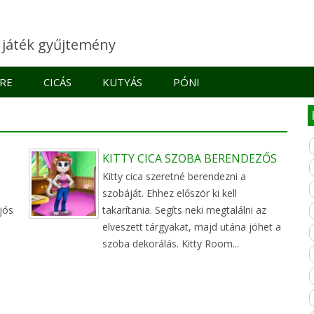
e játék gyűjtemény
RE
CICÁS
KUTYÁS
PÓNI
KITTY CICA SZOBA BERENDEZŐS
Kitty cica szeretné berendezni a
szobáját. Ehhez először ki kell
jós
takarítania. Segíts neki megtalálni az
elveszett tárgyakat, majd utána jöhet a
szoba dekorálás. Kitty Room...