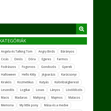
KATEGÓRIÁK
Angela és Talking Tom
Angry Birds
Bárányos
Cicás
Dinós
Dóra
Egeres
Farmos
Fodrászos
Fogorvos
Gondozós
Gyerek
Halloween
Hello Kitty
Jégvarázs
Karácsonyi
Kirakós
Kozmetikus
Kutyás
Különbségkereső
Leszedős
Logikai
Lovas
Lányos
Lövöldözős
Macis
Madaras
Mahjong
Majmos
Malacos
Memoria
My little pony
Mása és a medve