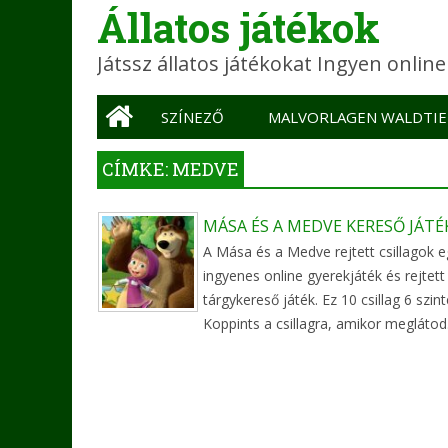
Állatos játékok
Játssz állatos játékokat Ingyen onlin
Main menu
SZÍNEZŐ
MALVORLAGEN WALDTIE
CÍMKE: MEDVE
MÁSA ÉS A MEDVE KERESŐ JÁTÉ
A Mása és a Medve rejtett csillagok e
ingyenes online gyerekjáték és rejtett
tárgykereső játék. Ez 10 csillag 6 szint
Koppints a csillagra, amikor meglátod..