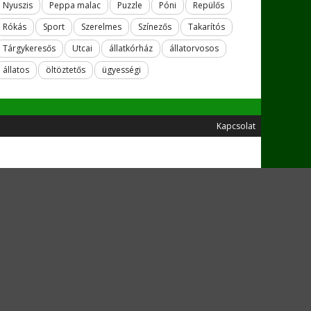
Nyuszis
Peppa malac
Puzzle
Póni
Repülős
Rókás
Sport
Szerelmes
Színezős
Takarítós
Tárgykeresős
Utcai
állatkórház
állatorvosos
állatos
öltöztetős
ügyességi
Kapcsolat