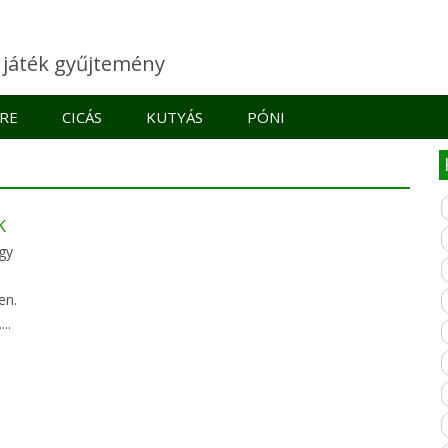
e játék gyűjtemény
RE
CICÁS
KUTYÁS
PÓNI
K
gy
en.
..