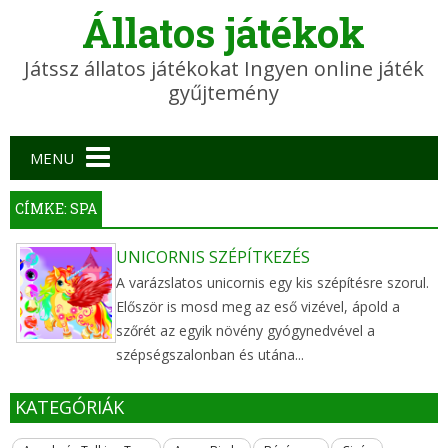
Állatos játékok
Játssz állatos játékokat Ingyen online játék
gyűjtemény
Main menu
MENU
CÍMKE: SPA
UNICORNIS SZÉPÍTKEZÉS
A varázslatos unicornis egy kis szépítésre szorul.
Először is mosd meg az eső vizével, ápold a
szőrét az egyik növény gyógynedvével a
szépségszalonban és utána...
KATEGÓRIÁK