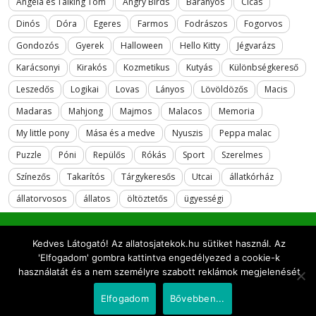
Angela és Talking Tom
Angry Birds
Bárányos
Cicás
Dinós
Dóra
Egeres
Farmos
Fodrászos
Fogorvos
Gondozós
Gyerek
Halloween
Hello Kitty
Jégvarázs
Karácsonyi
Kirakós
Kozmetikus
Kutyás
Különbségkereső
Leszedős
Logikai
Lovas
Lányos
Lövöldözős
Macis
Madaras
Mahjong
Majmos
Malacos
Memoria
My little pony
Mása és a medve
Nyuszis
Peppa malac
Puzzle
Póni
Repülős
Rókás
Sport
Szerelmes
Színezős
Takarítós
Tárgykeresős
Utcai
állatkórház
állatorvosos
állatos
öltöztetős
ügyességi
Kedves Látogató! Az allatosjatekok.hu sütiket használ. Az
2018 All rights reserved. allatosjatekok.hu
'Elfogadom' gombra kattintva engedélyezed a cookie-k
használatát és a nem személyre szabott reklámok megjelenését
Elfogadom
Bővebben...