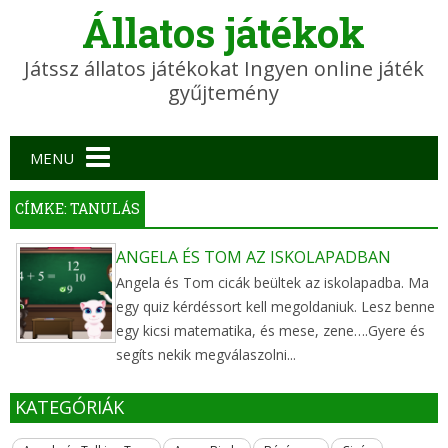
Állatos játékok
Játssz állatos játékokat Ingyen online játék
gyűjtemény
Main menu
MENU
CÍMKE: TANULÁS
ANGELA ÉS TOM AZ ISKOLAPADBAN
Angela és Tom cicák beültek az iskolapadba. Ma
egy quiz kérdéssort kell megoldaniuk. Lesz benne
egy kicsi matematika, és mese, zene….Gyere és
segíts nekik megválaszolni...
KATEGÓRIÁK