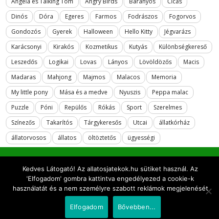
Angela és Talking Tom
Angry Birds
Bárányos
Cicás
Dinós
Dóra
Egeres
Farmos
Fodrászos
Fogorvos
Gondozós
Gyerek
Halloween
Hello Kitty
Jégvarázs
Karácsonyi
Kirakós
Kozmetikus
Kutyás
Különbségkereső
Leszedős
Logikai
Lovas
Lányos
Lövöldözős
Macis
Madaras
Mahjong
Majmos
Malacos
Memoria
My little pony
Mása és a medve
Nyuszis
Peppa malac
Puzzle
Póni
Repülős
Rókás
Sport
Szerelmes
Színezős
Takarítós
Tárgykeresős
Utcai
állatkórház
állatorvosos
állatos
öltöztetős
ügyességi
Kedves Látogató! Az allatosjatekok.hu sütiket használ. Az
2018 All rights reserved. allatosjatekok.hu
'Elfogadom' gombra kattintva engedélyezed a cookie-k
használatát és a nem személyre szabott reklámok megjelenését
Elfogadom
Bővebben...