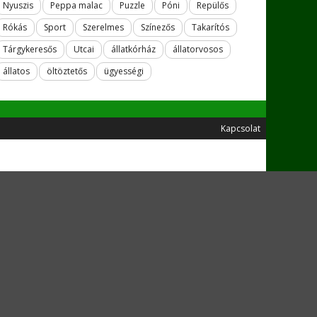
Nyuszis
Peppa malac
Puzzle
Póni
Repülős
Rókás
Sport
Szerelmes
Színezős
Takarítós
Tárgykeresős
Utcai
állatkórház
állatorvosos
állatos
öltöztetős
ügyességi
Kapcsolat