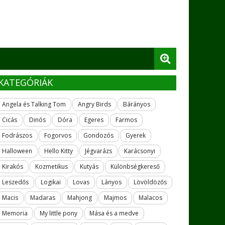
KATEGÓRIÁK
Angela és Talking Tom
Angry Birds
Bárányos
Cicás
Dinós
Dóra
Egeres
Farmos
Fodrászos
Fogorvos
Gondozós
Gyerek
Halloween
Hello Kitty
Jégvarázs
Karácsonyi
Kirakós
Kozmetikus
Kutyás
Különbségkereső
Leszedős
Logikai
Lovas
Lányos
Lövöldözős
Macis
Madaras
Mahjong
Majmos
Malacos
Memoria
My little pony
Mása és a medve