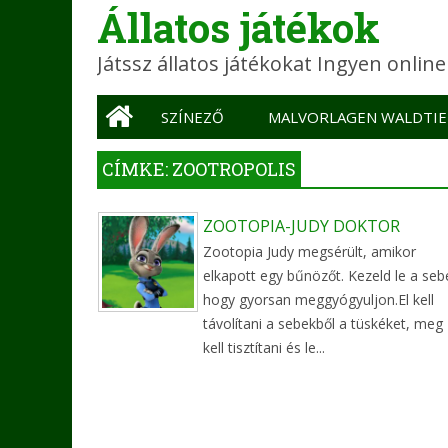
Állatos játékok
Játssz állatos játékokat Ingyen onlin
Main menu
SZÍNEZŐ
MALVORLAGEN WALDTIE
CÍMKE: ZOOTROPOLIS
ZOOTOPIA-JUDY DOKTOR
Zootopia Judy megsérült, amikor
elkapott egy bűnözőt. Kezeld le a sebe
hogy gyorsan meggyógyuljon.El kell
távolítani a sebekből a tüskéket, meg
kell tisztítani és le...