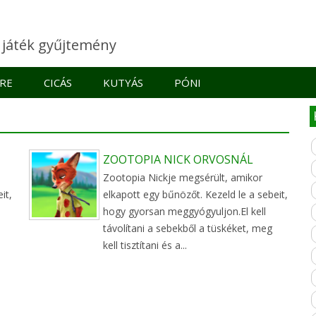
e játék gyűjtemény
RE
CICÁS
KUTYÁS
PÓNI
ZOOTOPIA NICK ORVOSNÁL
Zootopia Nickje megsérült, amikor
it,
elkapott egy bűnözőt. Kezeld le a sebeit,
hogy gyorsan meggyógyuljon.El kell
távolítani a sebekből a tüskéket, meg
kell tisztítani és a...