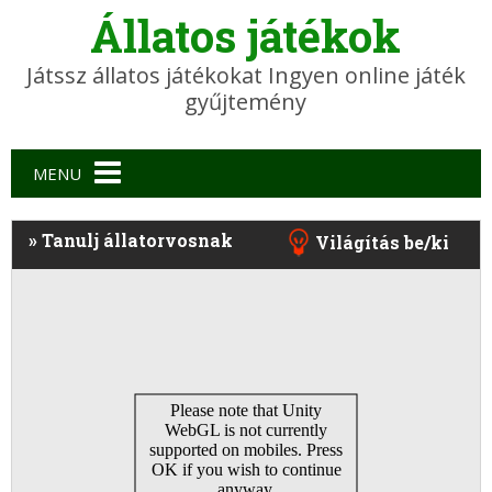
Állatos játékok
Játssz állatos játékokat Ingyen online játék
gyűjtemény
Main menu
MENU
»
Tanulj állatorvosnak
Világítás be/ki