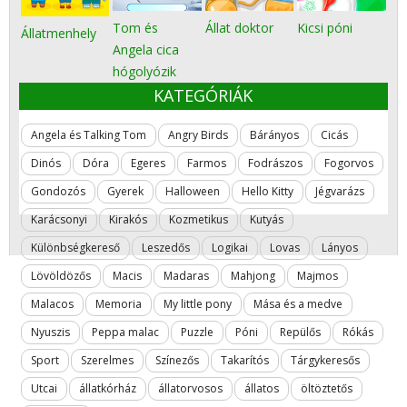
Tom és
Állat doktor
Kicsi póni
Állatmenhely
Angela cica
hógolyózik
KATEGÓRIÁK
Angela és Talking Tom
Angry Birds
Bárányos
Cicás
Dinós
Dóra
Egeres
Farmos
Fodrászos
Fogorvos
Gondozós
Gyerek
Halloween
Hello Kitty
Jégvarázs
Karácsonyi
Kirakós
Kozmetikus
Kutyás
Különbségkereső
Leszedős
Logikai
Lovas
Lányos
Lövöldözős
Macis
Madaras
Mahjong
Majmos
Malacos
Memoria
My little pony
Mása és a medve
Nyuszis
Peppa malac
Puzzle
Póni
Repülős
Rókás
Sport
Szerelmes
Színezős
Takarítós
Tárgykeresős
Utcai
állatkórház
állatorvosos
állatos
öltöztetős