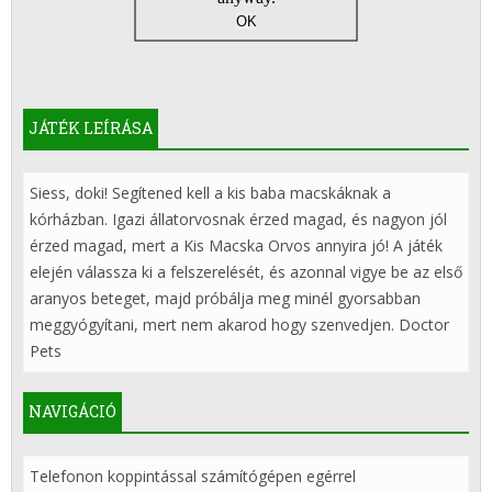
JÁTÉK LEÍRÁSA
Siess, doki! Segítened kell a kis baba macskáknak a
kórházban. Igazi állatorvosnak érzed magad, és nagyon jól
érzed magad, mert a Kis Macska Orvos annyira jó! A játék
elején válassza ki a felszerelését, és azonnal vigye be az első
aranyos beteget, majd próbálja meg minél gyorsabban
meggyógyítani, mert nem akarod hogy szenvedjen. Doctor
Pets
NAVIGÁCIÓ
Telefonon koppintással számítógépen egérrel