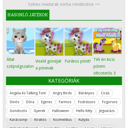
Színes madarak sorba rendezése >>
HASONLÓ JÁTÉKOK
Állat
Téli én kicsi
Viseld gondját
Fürdess pónit!
szépségszalon
pónim
a póninak
öltöztetős 3
KATEGÓRIÁK
Angela és Talking Tom
Angry Birds
Bárányos
Cicás
Dinós
Dóra
Egeres
Farmos
Fodrászos
Fogorvos
Gondozós
Gyerek
Halloween
Hello Kitty
Jégvarázs
Karácsonyi
Kirakós
Kozmetikus
Kutyás