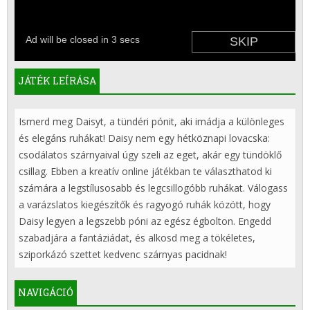
JÁTÉK LEÍRÁSA
Ismerd meg Daisyt, a tündéri pónit, aki imádja a különleges
és elegáns ruhákat! Daisy nem egy hétköznapi lovacska:
csodálatos szárnyaival úgy szeli az eget, akár egy tündöklő
csillag. Ebben a kreatív online játékban te választhatod ki
számára a legstílusosabb és legcsillogóbb ruhákat. Válogass
a varázslatos kiegészítők és ragyogó ruhák között, hogy
Daisy legyen a legszebb póni az egész égbolton. Engedd
szabadjára a fantáziádat, és alkosd meg a tökéletes,
sziporkázó szettet kedvenc szárnyas pacidnak!
NAVIGÁCIÓ