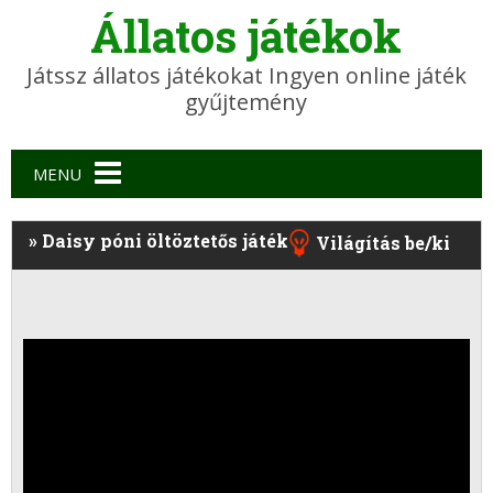
Állatos játékok
Játssz állatos játékokat Ingyen online játék
gyűjtemény
Main menu
MENU
»
Daisy póni öltöztetős játék
Világítás be/ki