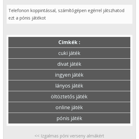
Telefonon koppintással, számítógépen egérrel játszhatod
ezt a pónis játékot
Címkék :
cuki játék
divat játék
ingyen játék
lányos játék
öltöztetős játék
online játék
pónis játék
<< Izgalmas póni verseny almákért