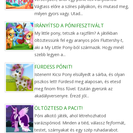
Vágtass előre a színes pályákon, és mutasd meg,
milyen gyors vagy. Utad...
IRÁNYÍTSD A PÓNIFESZTIVÁLT
My little pony, tetszik a rajzfilm? A játékban
öltöztessünk fel egy aranyos póni Fluttershy-t,
aki a My Little Pony-ból származik. Hogy minél
szebb legyen a...
FÜRDESS PÓNIT!
Istenem! Kicsi Pony elsüllyedt a sárba, és olyan
piszkos lett! Fürdesd meg alaposan, és etesd
meg finom friss fűvel. Ezután gyerünk az
akadályversenyre. Érezd jól...
ÖLTÖZTESD A PACIT!
Póni alkotó játék, ahol létrehozhatod
varázspóniod. Minden a tiéd, válassz fejformát,
testet, szárnyakat és egy szép ruhadarabot.