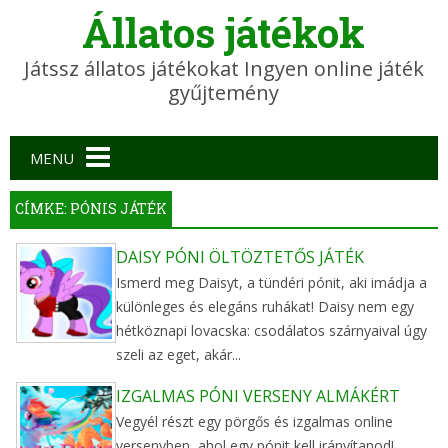
Állatos játékok
Játssz állatos játékokat Ingyen online játék
gyűjtemény
Main menu
MENU
CÍMKE: PÓNIS JÁTÉK
DAISY PÓNI ÖLTÖZTETŐS JÁTÉK
Ismerd meg Daisyt, a tündéri pónit, aki imádja a
különleges és elegáns ruhákat! Daisy nem egy
hétköznapi lovacska: csodálatos szárnyaival úgy
szeli az eget, akár...
IZGALMAS PÓNI VERSENY ALMÁKÉRT
Vegyél részt egy pörgős és izgalmas online
versenyben, ahol egy pónit kell irányítanod!