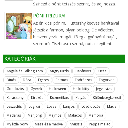
Színezd a pónit tetszés szerint, és adj hozzá...
PÓNI FRIZURA!
Az én kicsi pónim, Fluttershy kedves barátaival
játszik a farmon, olyan boldog. De véletlenül
beszennyezte magát, főleg a gyönyörű haját,
szomorú. Tisztításra szorul, tudsz segíteni...
KATEGÓRIÁK
Angela és Talking Tom
Angry Birds
Bárányos
Cicás
Dinós
Dóra
Egeres
Farmos
Fodrászos
Fogorvos
Gondozós
Gyerek
Halloween
Hello Kitty
Jégvarázs
Karácsonyi
Kirakós
Kozmetikus
Kutyás
Különbségkereső
Leszedős
Logikai
Lovas
Lányos
Lövöldözős
Macis
Madaras
Mahjong
Majmos
Malacos
Memoria
My little pony
Mása és a medve
Nyuszis
Peppa malac